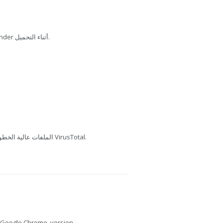
تم فحص هذا الملف بواسطة Bitdefender أثناء التحميل.
يفحص MediaFire الملفات عالية الخطورة باستخدام VirusTotal.
Google Chrome, version