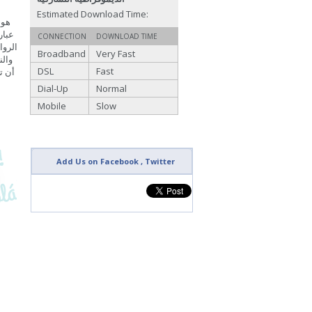
Estimated Download Time:
CONNECTION
DOWNLOAD TIME
Broadband
Very Fast
والن
DSL
Fast
أن ت
Dial-Up
Normal
Mobile
Slow
Add Us on Facebook , Twitter