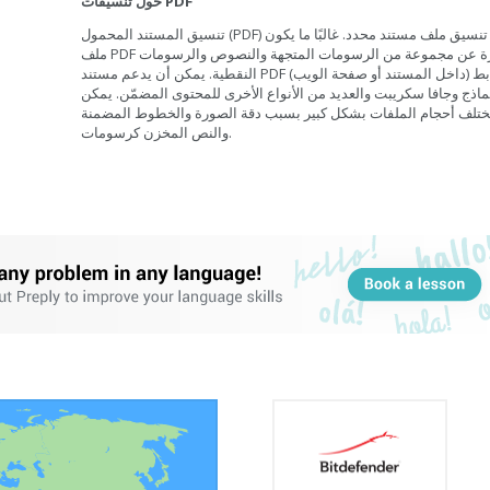
حول تنسيقات PDF
تنسيق المستند المحمول (PDF) هو تنسيق ملف مستند محدد. غالبًا ما يكون
ملف PDF عبارة عن مجموعة من الرسومات المتجهة والنصوص والرسومات
النقطية. يمكن أن يدعم مستند PDF الروابط (داخل المستند أو صفحة الويب)
ماذج وجافا سكريبت والعديد من الأنواع الأخرى للمحتوى المضمّن. يمكن
ختلف أحجام الملفات بشكل كبير بسبب دقة الصورة والخطوط المضمنة
والنص المخزن كرسومات.