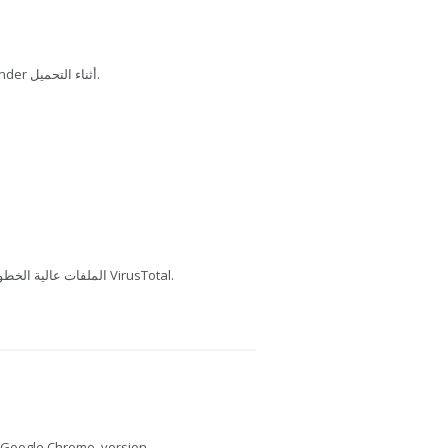
تم فحص هذا الملف بواسطة Bitdefender أثناء التحميل.
يفحص MediaFire الملفات عالية الخطورة باستخدام VirusTotal.
Google Chrome, version