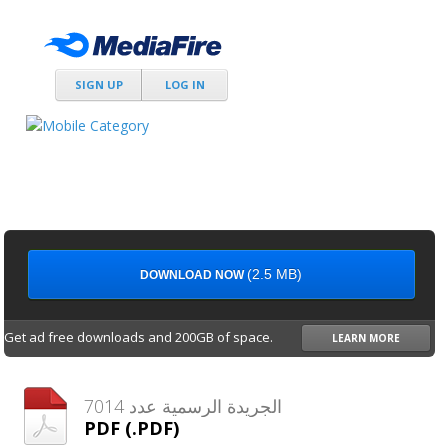
SIGN UP
LOG IN
(2.5 MB)
DOWNLOAD NOW
Get ad free downloads and 200GB of space.
LEARN MORE
الجريدة الرسمية عدد 7014
PDF (.PDF)