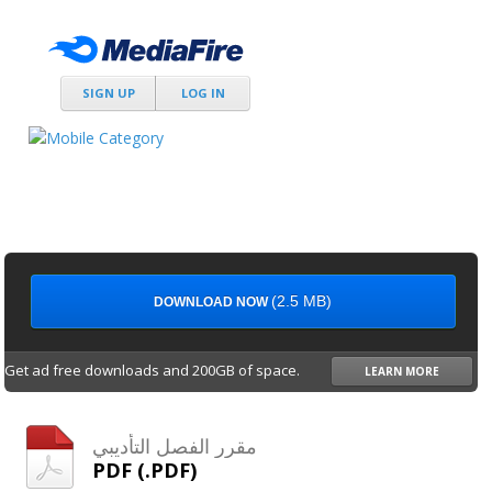
SIGN UP
LOG IN
(2.5 MB)
DOWNLOAD NOW
Get ad free downloads and 200GB of space.
LEARN MORE
مقرر الفصل التأديبي
PDF (.PDF)