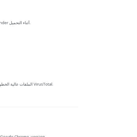
تم فحص هذا الملف بواسطة Bitdefender أثناء التحميل.
يفحص MediaFire الملفات عالية الخطورة باستخدام VirusTotal.
Google Chrome, version