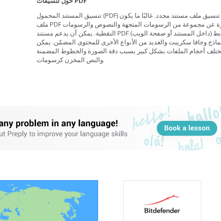
حول تنسيقات PDF
تنسيق المستند المحمول (PDF) هو تنسيق ملف مستند محدد. غالبًا ما يكون
ملف PDF عبارة عن مجموعة من الرسومات المتجهة والنصوص والرسومات
النقطية. يمكن أن يدعم مستند PDF الروابط (داخل المستند أو صفحة الويب)
ماذج وجافا سكريبت والعديد من الأنواع الأخرى للمحتوى المضمّن. يمكن
ختلف أحجام الملفات بشكل كبير بسبب دقة الصورة والخطوط المضمنة
والنص المخزن كرسومات.