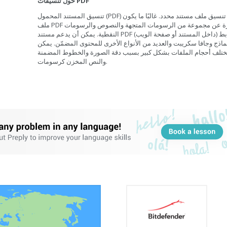
حول تنسيقات PDF
تنسيق المستند المحمول (PDF) هو تنسيق ملف مستند محدد. غالبًا ما يكون
ملف PDF عبارة عن مجموعة من الرسومات المتجهة والنصوص والرسومات
النقطية. يمكن أن يدعم مستند PDF الروابط (داخل المستند أو صفحة الويب)
ماذج وجافا سكريبت والعديد من الأنواع الأخرى للمحتوى المضمّن. يمكن
ختلف أحجام الملفات بشكل كبير بسبب دقة الصورة والخطوط المضمنة
والنص المخزن كرسومات.