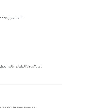
تم فحص هذا الملف بواسطة Bitdefender أثناء التحميل.
يفحص MediaFire الملفات عالية الخطورة باستخدام VirusTotal.
Google Chrome, version