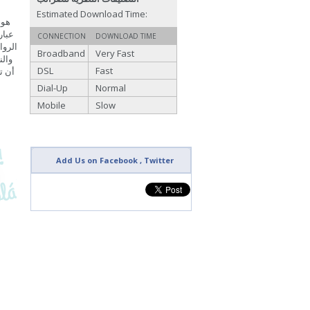
Estimated Download Time:
CONNECTION
DOWNLOAD TIME
Broadband
Very Fast
والن
DSL
Fast
أن ت
Dial-Up
Normal
Mobile
Slow
Add Us on Facebook , Twitter