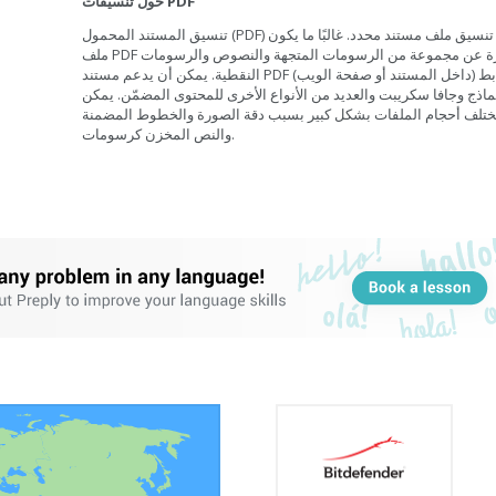
حول تنسيقات PDF
تنسيق المستند المحمول (PDF) هو تنسيق ملف مستند محدد. غالبًا ما يكون
ملف PDF عبارة عن مجموعة من الرسومات المتجهة والنصوص والرسومات
النقطية. يمكن أن يدعم مستند PDF الروابط (داخل المستند أو صفحة الويب)
ماذج وجافا سكريبت والعديد من الأنواع الأخرى للمحتوى المضمّن. يمكن
ختلف أحجام الملفات بشكل كبير بسبب دقة الصورة والخطوط المضمنة
والنص المخزن كرسومات.