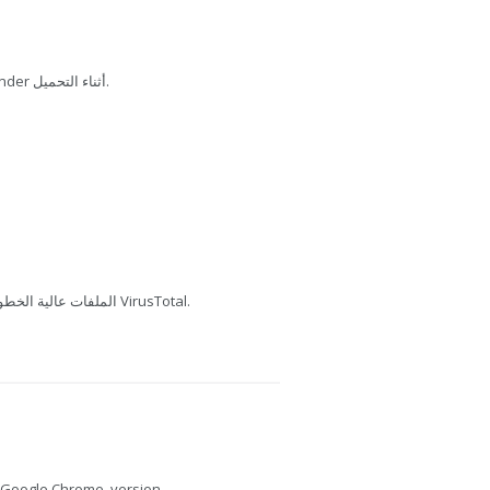
تم فحص هذا الملف بواسطة Bitdefender أثناء التحميل.
يفحص MediaFire الملفات عالية الخطورة باستخدام VirusTotal.
Google Chrome, version