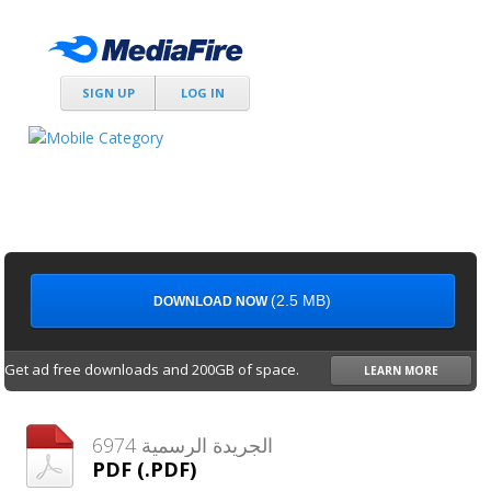
SIGN UP
LOG IN
(2.5 MB)
DOWNLOAD NOW
Get ad free downloads and 200GB of space.
LEARN MORE
الجريدة الرسمية 6974
PDF (.PDF)