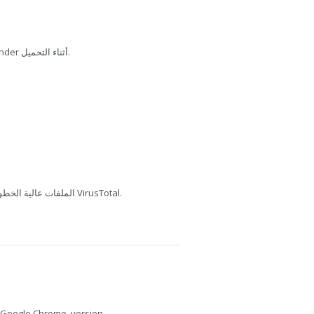
تم فحص هذا الملف بواسطة Bitdefender أثناء التحميل.
يفحص MediaFire الملفات عالية الخطورة باستخدام VirusTotal.
Google Chrome, version