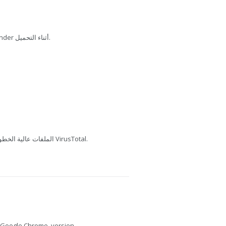
تم فحص هذا الملف بواسطة Bitdefender أثناء التحميل.
يفحص MediaFire الملفات عالية الخطورة باستخدام VirusTotal.
Google Chrome, version