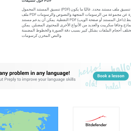
حول تنسيقات PDF
تنسيق المستند المحمول (PDF) هو تنسيق ملف مستند محدد. غالبًا ما يكون
ملف PDF عبارة عن مجموعة من الرسومات المتجهة والنصوص والرسومات
النقطية. يمكن أن يدعم مستند PDF الروابط (داخل المستند أو صفحة الويب)
ماذج وجافا سكريبت والعديد من الأنواع الأخرى للمحتوى المضمّن. يمكن
ختلف أحجام الملفات بشكل كبير بسبب دقة الصورة والخطوط المضمنة
والنص المخزن كرسومات.